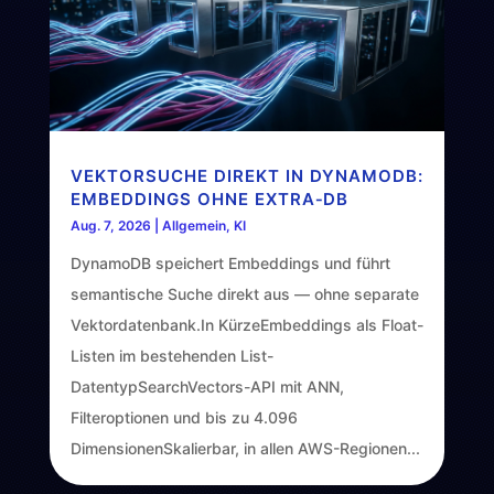
VEKTORSUCHE DIREKT IN DYNAMODB:
EMBEDDINGS OHNE EXTRA‑DB
Aug. 7, 2026
|
Allgemein
,
KI
DynamoDB speichert Embeddings und führt
semantische Suche direkt aus — ohne separate
Vektordatenbank.In KürzeEmbeddings als Float-
Listen im bestehenden List-
DatentypSearchVectors-API mit ANN,
Filteroptionen und bis zu 4.096
DimensionenSkalierbar, in allen AWS-Regionen...