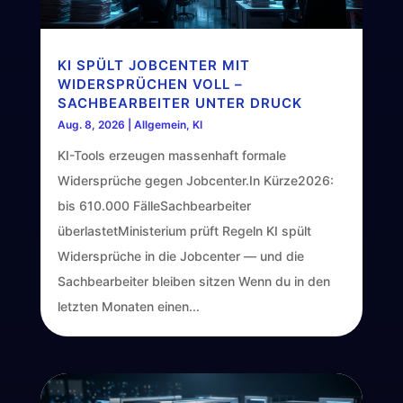
KI SPÜLT JOBCENTER MIT
WIDERSPRÜCHEN VOLL –
SACHBEARBEITER UNTER DRUCK
Aug. 8, 2026
|
Allgemein
,
KI
KI-Tools erzeugen massenhaft formale
Widersprüche gegen Jobcenter.In Kürze2026:
bis 610.000 FälleSachbearbeiter
überlastetMinisterium prüft Regeln KI spült
Widersprüche in die Jobcenter — und die
Sachbearbeiter bleiben sitzen Wenn du in den
letzten Monaten einen...