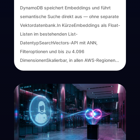
DynamoDB speichert Embeddings und führt
semantische Suche direkt aus — ohne separate
Vektordatenbank.In KürzeEmbeddings als Float-
Listen im bestehenden List-
DatentypSearchVectors-API mit ANN,
Filteroptionen und bis zu 4.096
DimensionenSkalierbar, in allen AWS-Regionen...