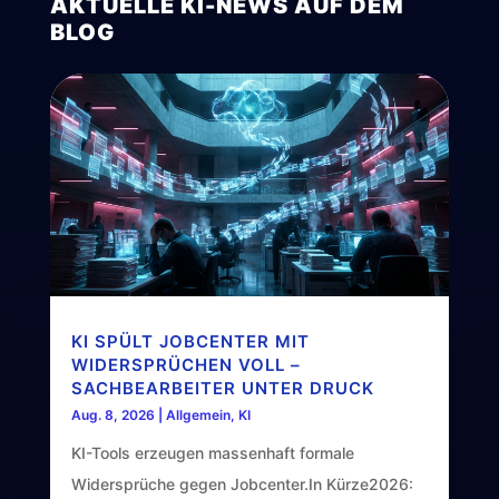
AKTUELLE KI-NEWS AUF DEM
BLOG
KI SPÜLT JOBCENTER MIT
WIDERSPRÜCHEN VOLL –
SACHBEARBEITER UNTER DRUCK
Aug. 8, 2026
|
Allgemein
,
KI
KI-Tools erzeugen massenhaft formale
Widersprüche gegen Jobcenter.In Kürze2026: