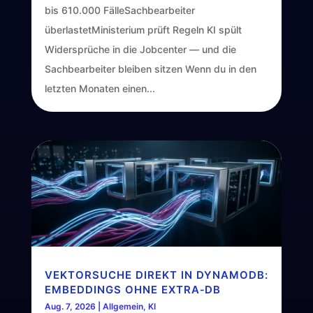
bis 610.000 FälleSachbearbeiter
überlastetMinisterium prüft Regeln KI spült
Widersprüche in die Jobcenter — und die
Sachbearbeiter bleiben sitzen Wenn du in den
letzten Monaten einen...
VEKTORSUCHE DIREKT IN DYNAMODB:
EMBEDDINGS OHNE EXTRA‑DB
Aug. 7, 2026
|
Allgemein
,
KI