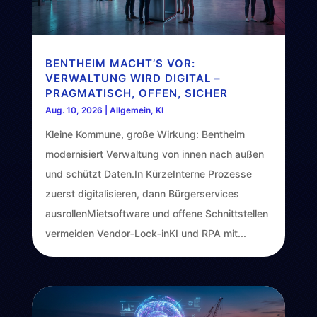
BENTHEIM MACHT’S VOR:
VERWALTUNG WIRD DIGITAL –
PRAGMATISCH, OFFEN, SICHER
Aug. 10, 2026
|
Allgemein
,
KI
Kleine Kommune, große Wirkung: Bentheim
modernisiert Verwaltung von innen nach außen
und schützt Daten.In KürzeInterne Prozesse
zuerst digitalisieren, dann Bürgerservices
ausrollenMietsoftware und offene Schnittstellen
vermeiden Vendor‑Lock‑inKI und RPA mit...