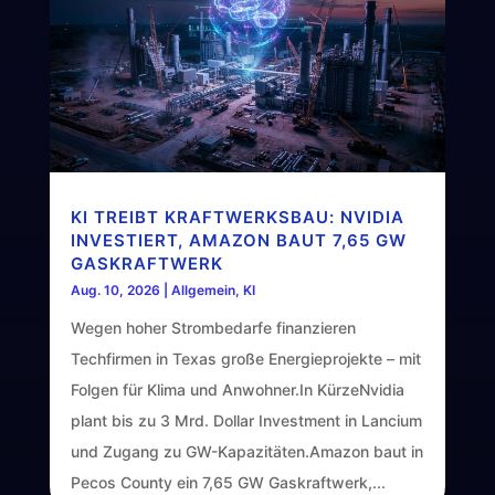
KI TREIBT KRAFTWERKSBAU: NVIDIA
INVESTIERT, AMAZON BAUT 7,65 GW
GASKRAFTWERK
Aug. 10, 2026
|
Allgemein
,
KI
Wegen hoher Strombedarfe finanzieren
Techfirmen in Texas große Energieprojekte – mit
Folgen für Klima und Anwohner.In KürzeNvidia
plant bis zu 3 Mrd. Dollar Investment in Lancium
und Zugang zu GW-Kapazitäten.Amazon baut in
Pecos County ein 7,65 GW Gaskraftwerk,...