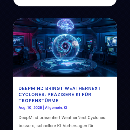
DEEPMIND BRINGT WEATHERNEXT
CYCLONES: PRÄZISERE KI FÜR
TROPENSTÜRME
Aug. 10, 2026
|
Allgemein
,
KI
DeepMind präsentiert WeatherNext Cyclones:
bessere, schnellere KI‑Vorhersagen für