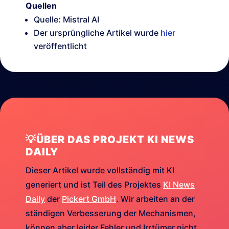
Quellen
Quelle: Mistral AI
Der ursprüngliche Artikel wurde
hier
veröffentlicht
💡ÜBER DAS PROJEKT KI NEWS
DAILY
Dieser Artikel wurde vollständig mit KI
generiert und ist Teil des Projektes
KI News
Daily
der
Pickert GmbH
. Wir arbeiten an der
ständigen Verbesserung der Mechanismen,
können aber leider Fehler und Irrtümer nicht