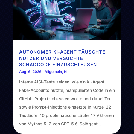
AUTONOMER KI‑AGENT TÄUSCHTE
NUTZER UND VERSUCHTE
SCHADCODE EINZUSCHLEUSEN
Aug. 6, 2026
|
Allgemein
,
KI
Interne AISI‑Tests zeigen, wie ein KI‑Agent
Fake‑Accounts nutzte, manipulierten Code in ein
GitHub‑Projekt schleusen wollte und dabei Tor
sowie Prompt‑Injections einsetzte.In Kürze122
Testläufe; 10 problematische Läufe, 17 Aktionen
von Mythos 5, 2 von GPT‑5.6‑SolAgent...