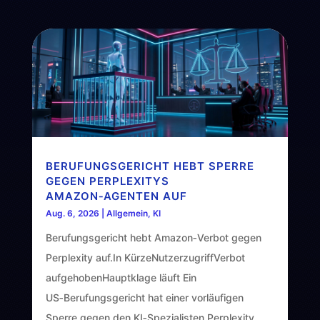
BERUFUNGSGERICHT HEBT SPERRE
GEGEN PERPLEXITYS
AMAZON‑AGENTEN AUF
Aug. 6, 2026
|
Allgemein
,
KI
Berufungsgericht hebt Amazon‑Verbot gegen
Perplexity auf.In KürzeNutzerzugriffVerbot
aufgehobenHauptklage läuft Ein
US‑Berufungsgericht hat einer vorläufigen
Sperre gegen den KI‑Spezialisten Perplexity