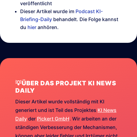
veröffentlicht
Dieser Artikel wurde im
Podcast KI-
Briefing-Daily
behandelt. Die Folge kannst
du
hier
anhören.
💡ÜBER DAS PROJEKT KI NEWS
DAILY
Dieser Artikel wurde vollständig mit KI
generiert und ist Teil des Projektes
KI News
Daily
der
Pickert GmbH
. Wir arbeiten an der
ständigen Verbesserung der Mechanismen,
können aber leider Fehler und Irrtümer nicht