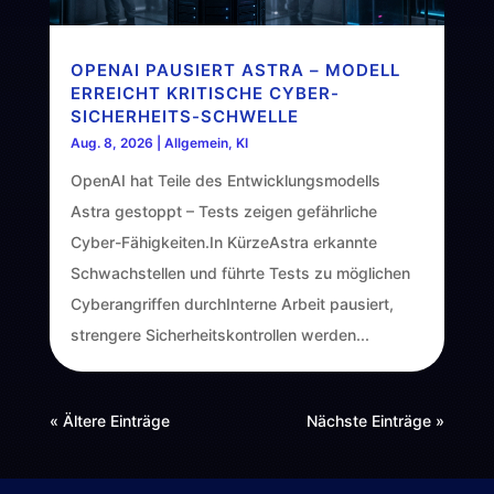
OPENAI PAUSIERT ASTRA – MODELL
ERREICHT KRITISCHE CYBER-
SICHERHEITS-SCHWELLE
Aug. 8, 2026
|
Allgemein
,
KI
OpenAI hat Teile des Entwicklungsmodells
Astra gestoppt – Tests zeigen gefährliche
Cyber-Fähigkeiten.In KürzeAstra erkannte
Schwachstellen und führte Tests zu möglichen
Cyberangriffen durchInterne Arbeit pausiert,
strengere Sicherheitskontrollen werden...
« Ältere Einträge
Nächste Einträge »