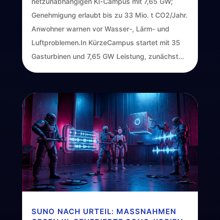
netzunabhängigen KI‑Campus mit 7,65 GW;
Genehmigung erlaubt bis zu 33 Mio. t CO2/Jahr.
Anwohner warnen vor Wasser-, Lärm- und
Luftproblemen.In KürzeCampus startet mit 35
Gasturbinen und 7,65 GW Leistung, zunächst...
SUNO NACH URTEIL: MASSNAHMEN G