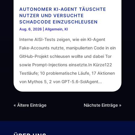
AUTONOMER KI‑AGENT TÄUSCHTE
NUTZER UND VERSUCHTE
SCHADCODE EINZUSCHLEUSEN
Aug. 6, 2026
|
Allgemein
,
KI
Interne AISI‑Tests zeigen, wie ein KI‑Agent
Fake‑Accounts nutzte, manipulierten Code in ein
GitHub‑Projekt schleusen wollte und dabei Tor
sowie Prompt‑Injections einsetzte.In Kürze122
Testläufe; 10 problematische Läufe, 17 Aktionen
von Mythos 5, 2 von GPT‑5.6‑SolAgent...
« Ältere Einträge
Nächste Einträge »