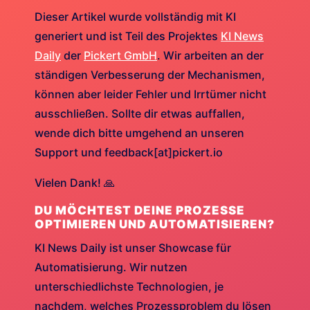
Dieser Artikel wurde vollständig mit KI
generiert und ist Teil des Projektes
KI News
Daily
der
Pickert GmbH
. Wir arbeiten an der
ständigen Verbesserung der Mechanismen,
können aber leider Fehler und Irrtümer nicht
ausschließen. Sollte dir etwas auffallen,
wende dich bitte umgehend an unseren
Support und feedback[at]pickert.io
Vielen Dank! 🙏
DU MÖCHTEST DEINE PROZESSE
OPTIMIEREN UND AUTOMATISIEREN?
KI News Daily ist unser Showcase für
Automatisierung. Wir nutzen
unterschiedlichste Technologien, je
nachdem, welches Prozessproblem du lösen