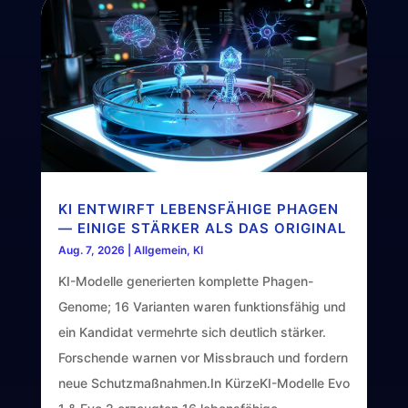
KI ENTWIRFT LEBENSFÄHIGE PHAGEN
— EINIGE STÄRKER ALS DAS ORIGINAL
Aug. 7, 2026
|
Allgemein
,
KI
KI-Modelle generierten komplette Phagen-
Genome; 16 Varianten waren funktionsfähig und
ein Kandidat vermehrte sich deutlich stärker.
Forschende warnen vor Missbrauch und fordern
neue Schutzmaßnahmen.In KürzeKI-Modelle Evo