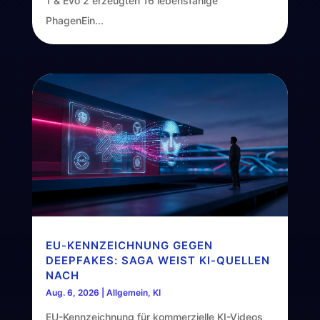
1 & Evo 2 erzeugten 16 lebensfähige
PhagenEin...
EU-KENNZEICHNUNG GEGEN
DEEPFAKES: SAGA WEIST KI-QUELLEN
NACH
Aug. 6, 2026
|
Allgemein
,
KI
EU-Kennzeichnung für kommerzielle KI-Videos