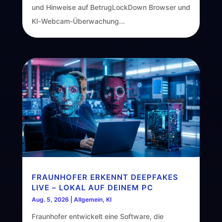
und Hinweise auf BetrugLockDown Browser und
KI‑Webcam-Überwachung...
FRAUNHOFER ERKENNT DEEPFAKES
LIVE – LOKAL AUF DEINEM PC
Aug. 5, 2026
|
Allgemein
,
KI
Fraunhofer entwickelt eine Software, die