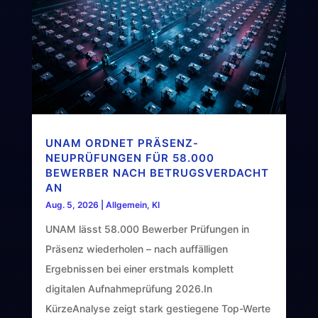
UNAM ORDNET PRÄSENZ-
NEUPRÜFUNGEN FÜR 58.000
BEWERBER NACH BETRUGSVERDACHT
AN
Aug. 5, 2026
|
Allgemein
,
KI
UNAM lässt 58.000 Bewerber Prüfungen in
Präsenz wiederholen – nach auffälligen
Ergebnissen bei einer erstmals komplett
digitalen Aufnahmeprüfung 2026.In
KürzeAnalyse zeigt stark gestiegene Top-Werte