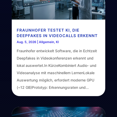
FRAUNHOFER TESTET KI, DIE
DEEPFAKES IN VIDEOCALLS ERKENNT
Aug. 5, 2026
|
Allgemein
,
KI
Fraunhofer entwickelt Software, die in Echtzeit
Deepfakes in Videokonferenzen erkennt und
lokal auswertet.In KürzeKombiniert Audio‑ und
Videoanalyse mit maschinellem LernenLokale
Auswertung möglich, erfordert moderne GPU
(~12 GB)Prototyp: Erkennungsraten und...