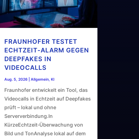
FRAUNHOFER TESTET
ECHTZEIT‑ALARM GEGEN
DEEPFAKES IN
VIDEOCALLS
Aug. 5, 2026
|
Allgemein
,
KI
Fraunhofer entwickelt ein Tool, das
Videocalls in Echtzeit auf Deepfakes
prüft – lokal und ohne
Serververbindung.In
KürzeEchtzeit‑Überwachung von
Bild und TonAnalyse lokal auf dem