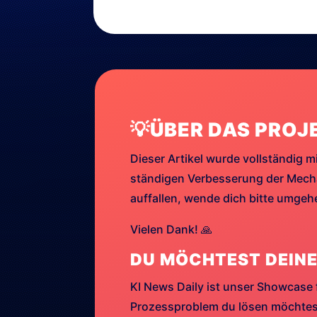
💡ÜBER DAS PROJ
Dieser Artikel wurde vollständig mi
ständigen Verbesserung der Mechan
auffallen, wende dich bitte umge
Vielen Dank! 🙏
DU MÖCHTEST DEINE
KI News Daily ist unser Showcase 
Prozessproblem du lösen möchtest