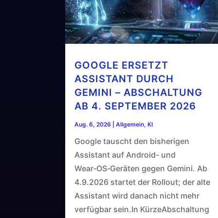
GOOGLE ERSETZT
ASSISTANT DURCH
GEMINI – ABSCHALTUNG
AB 4. SEPTEMBER 2026
Aug. 6, 2026
|
Allgemein
,
KI
Google tauscht den bisherigen
Assistant auf Android- und
Wear‑OS‑Geräten gegen Gemini. Ab
4.9.2026 startet der Rollout; der alte
Assistant wird danach nicht mehr
verfügbar sein.In KürzeAbschaltung