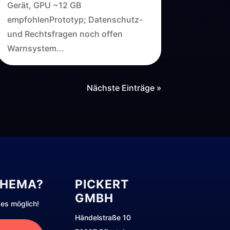
Gerät, GPU ~12 GB
empfohlenPrototyp; Datenschutz-
und Rechtsfragen noch offen
Warnsystem...
Nächste Einträge »
THEMA?
PICKERT
GMBH
es möglich!
Händelstraße 10