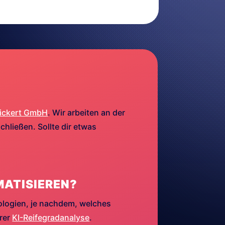
ickert GmbH
. Wir arbeiten an der
hließen. Sollte dir etwas
MATISIEREN?
ologien, je nachdem, welches
erer
KI-Reifegradanalyse
.