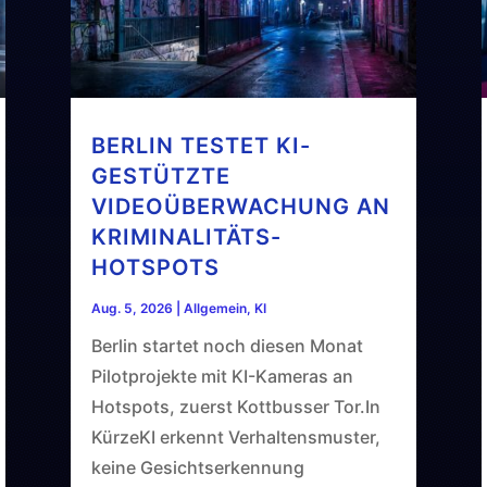
BERLIN TESTET KI-
GESTÜTZTE
VIDEOÜBERWACHUNG AN
KRIMINALITÄTS-
HOTSPOTS
Aug. 5, 2026
|
Allgemein
,
KI
Berlin startet noch diesen Monat
Pilotprojekte mit KI-Kameras an
Hotspots, zuerst Kottbusser Tor.In
KürzeKI erkennt Verhaltensmuster,
keine Gesichtserkennung