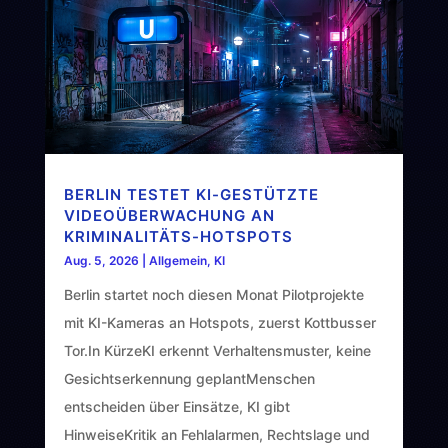
BERLIN TESTET KI-GESTÜTZTE
VIDEOÜBERWACHUNG AN
KRIMINALITÄTS-HOTSPOTS
Aug. 5, 2026
|
Allgemein
,
KI
Berlin startet noch diesen Monat Pilotprojekte
mit KI-Kameras an Hotspots, zuerst Kottbusser
Tor.In KürzeKI erkennt Verhaltensmuster, keine
Gesichtserkennung geplantMenschen
entscheiden über Einsätze, KI gibt
HinweiseKritik an Fehlalarmen, Rechtslage und