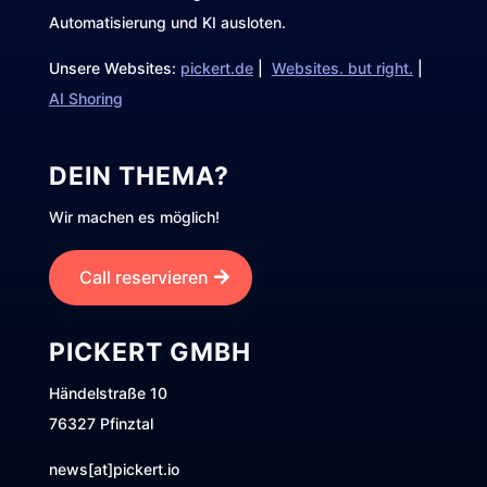
Automatisierung und KI ausloten.
Unsere Websites:
pickert.de
|
Websites. but right.
|
AI Shoring
DEIN THEMA?
Wir machen es möglich!
Call reservieren
PICKERT GMBH
Händelstraße 10
76327 Pfinztal
news[at]pickert.io