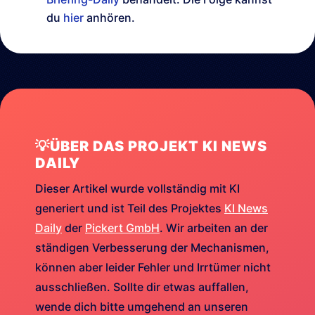
du
hier
anhören.
💡ÜBER DAS PROJEKT KI NEWS
DAILY
Dieser Artikel wurde vollständig mit KI
generiert und ist Teil des Projektes
KI News
Daily
der
Pickert GmbH
. Wir arbeiten an der
ständigen Verbesserung der Mechanismen,
können aber leider Fehler und Irrtümer nicht
ausschließen. Sollte dir etwas auffallen,
wende dich bitte umgehend an unseren