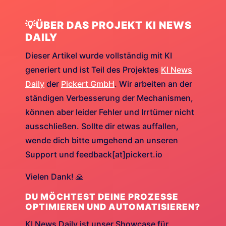
💡ÜBER DAS PROJEKT KI NEWS
DAILY
Dieser Artikel wurde vollständig mit KI
generiert und ist Teil des Projektes
KI News
Daily
der
Pickert GmbH
. Wir arbeiten an der
ständigen Verbesserung der Mechanismen,
können aber leider Fehler und Irrtümer nicht
ausschließen. Sollte dir etwas auffallen,
wende dich bitte umgehend an unseren
Support und feedback[at]pickert.io
Vielen Dank! 🙏
DU MÖCHTEST DEINE PROZESSE
OPTIMIEREN UND AUTOMATISIEREN?
KI News Daily ist unser Showcase für