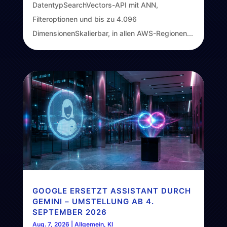
DatentypSearchVectors-API mit ANN,
Filteroptionen und bis zu 4.096
DimensionenSkalierbar, in allen AWS-Regionen...
GOOGLE ERSETZT ASSISTANT DURCH
GEMINI – UMSTELLUNG AB 4.
SEPTEMBER 2026
Aug. 7, 2026
|
Allgemein
,
KI