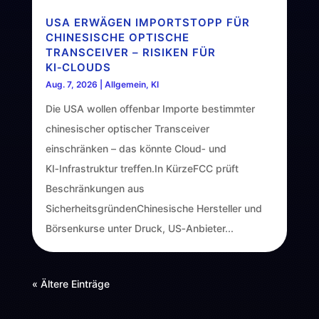
USA ERWÄGEN IMPORTSTOPP FÜR
CHINESISCHE OPTISCHE
TRANSCEIVER – RISIKEN FÜR
KI‑CLOUDS
Aug. 7, 2026
|
Allgemein
,
KI
Die USA wollen offenbar Importe bestimmter
chinesischer optischer Transceiver
einschränken – das könnte Cloud‑ und
KI‑Infrastruktur treffen.In KürzeFCC prüft
Beschränkungen aus
SicherheitsgründenChinesische Hersteller und
Börsenkurse unter Druck, US‑Anbieter...
« Ältere Einträge