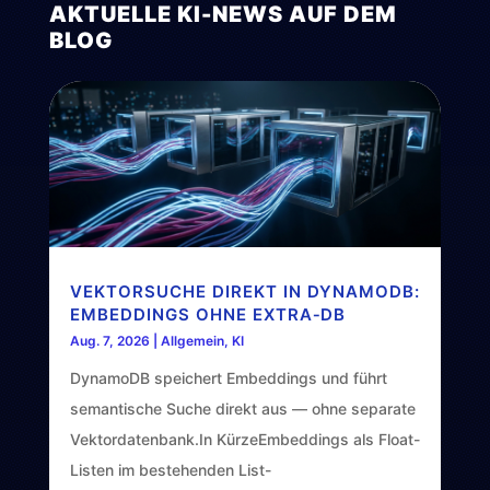
AKTUELLE KI-NEWS AUF DEM
BLOG
VEKTORSUCHE DIREKT IN DYNAMODB:
EMBEDDINGS OHNE EXTRA‑DB
Aug. 7, 2026
|
Allgemein
,
KI
DynamoDB speichert Embeddings und führt
semantische Suche direkt aus — ohne separate
Vektordatenbank.In KürzeEmbeddings als Float-
Listen im bestehenden List-