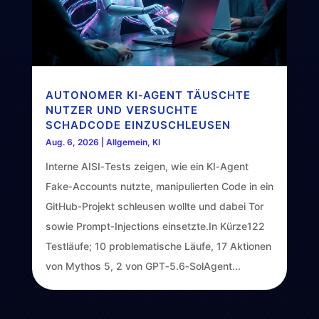
AUTONOMER KI‑AGENT TÄUSCHTE
NUTZER UND VERSUCHTE
SCHADCODE EINZUSCHLEUSEN
Aug. 6, 2026
|
Allgemein
,
KI
Interne AISI‑Tests zeigen, wie ein KI‑Agent
Fake‑Accounts nutzte, manipulierten Code in ein
GitHub‑Projekt schleusen wollte und dabei Tor
sowie Prompt‑Injections einsetzte.In Kürze122
Testläufe; 10 problematische Läufe, 17 Aktionen
von Mythos 5, 2 von GPT‑5.6‑SolAgent...