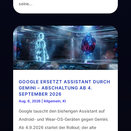
seine...
GOOGLE ERSETZT ASSISTANT DURCH
GEMINI – ABSCHALTUNG AB 4.
SEPTEMBER 2026
Aug. 6, 2026
|
Allgemein
,
KI
Google tauscht den bisherigen Assistant auf
Android- und Wear‑OS‑Geräten gegen Gemini.
Ab 4.9.2026 startet der Rollout; der alte