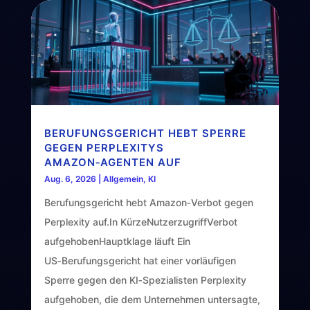
BERUFUNGSGERICHT HEBT SPERRE
GEGEN PERPLEXITYS
AMAZON‑AGENTEN AUF
Aug. 6, 2026
|
Allgemein
,
KI
Berufungsgericht hebt Amazon‑Verbot gegen
Perplexity auf.In KürzeNutzerzugriffVerbot
aufgehobenHauptklage läuft Ein
US‑Berufungsgericht hat einer vorläufigen
Sperre gegen den KI‑Spezialisten Perplexity
aufgehoben, die dem Unternehmen untersagte,