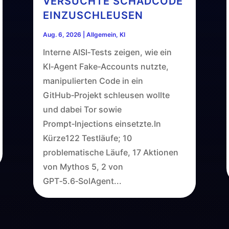
VERSUCHTE SCHADCODE
EINZUSCHLEUSEN
Aug. 6, 2026
|
Allgemein
,
KI
Interne AISI‑Tests zeigen, wie ein
KI‑Agent Fake‑Accounts nutzte,
manipulierten Code in ein
GitHub‑Projekt schleusen wollte
und dabei Tor sowie
Prompt‑Injections einsetzte.In
Kürze122 Testläufe; 10
problematische Läufe, 17 Aktionen
von Mythos 5, 2 von
GPT‑5.6‑SolAgent...