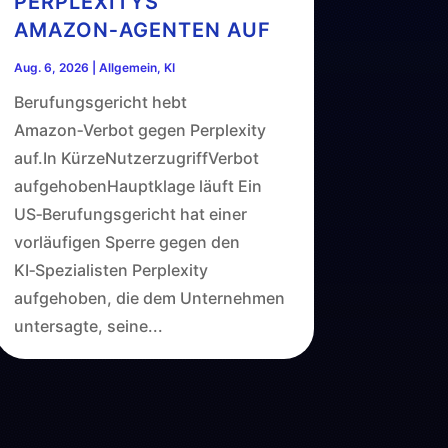
PERPLEXITYS
AMAZON‑AGENTEN AUF
Aug. 6, 2026
|
Allgemein
,
KI
Berufungsgericht hebt
Amazon‑Verbot gegen Perplexity
auf.In KürzeNutzerzugriffVerbot
aufgehobenHauptklage läuft Ein
US‑Berufungsgericht hat einer
vorläufigen Sperre gegen den
KI‑Spezialisten Perplexity
aufgehoben, die dem Unternehmen
untersagte, seine...