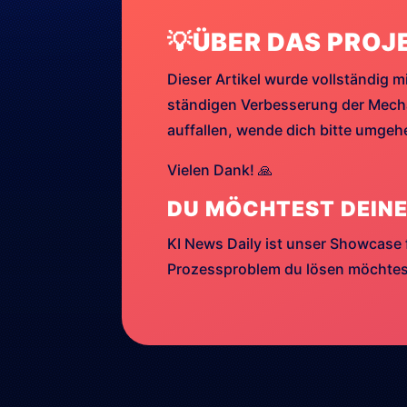
💡ÜBER DAS PROJ
Dieser Artikel wurde vollständig mi
ständigen Verbesserung der Mechan
auffallen, wende dich bitte umge
Vielen Dank! 🙏
DU MÖCHTEST DEINE
KI News Daily ist unser Showcase 
Prozessproblem du lösen möchtest