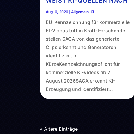
WEIST KI-QUELLEN NACH
Aug. 6, 2026
|
Allgemein
,
KI
EU-Kennzeichnung für kommerzielle
KI-Videos tritt in Kraft; Forschende
stellen SAGA vor, das generierte
Clips erkennt und Generatoren
identifiziert.In
KürzeKennzeichnungspflicht für
kommerzielle KI-Videos ab 2.
August 2026SAGA erkennt KI-
Erzeugung und identifiziert...
« Ältere Einträge