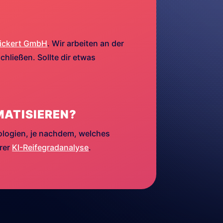
ickert GmbH
. Wir arbeiten an der
hließen. Sollte dir etwas
MATISIEREN?
ologien, je nachdem, welches
erer
KI-Reifegradanalyse
.