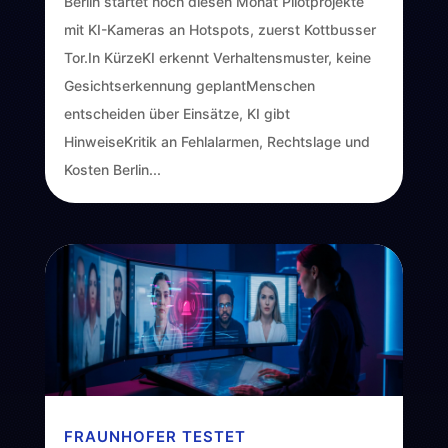
Berlin startet noch diesen Monat Pilotprojekte
mit KI-Kameras an Hotspots, zuerst Kottbusser
Tor.In KürzeKI erkennt Verhaltensmuster, keine
Gesichtserkennung geplantMenschen
entscheiden über Einsätze, KI gibt
HinweiseKritik an Fehlalarmen, Rechtslage und
Kosten Berlin...
FRAUNHOFER TESTET