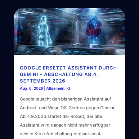
GOOGLE ERSETZT ASSISTANT DURCH
GEMINI – ABSCHALTUNG AB 4.
SEPTEMBER 2026
Aug. 6, 2026
|
Allgemein
,
KI
Google tauscht den bisherigen Assistant auf
Android- und Wear‑OS‑Geräten gegen Gemini.
Ab 4.9.2026 startet der Rollout; der alte
Assistant wird danach nicht mehr verfügbar
sein.In KürzeAbschaltung beginnt am 4.