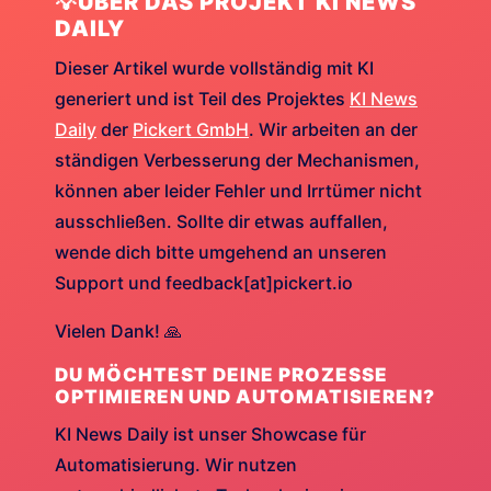
💡ÜBER DAS PROJEKT KI NEWS
DAILY
Dieser Artikel wurde vollständig mit KI
generiert und ist Teil des Projektes
KI News
Daily
der
Pickert GmbH
. Wir arbeiten an der
ständigen Verbesserung der Mechanismen,
können aber leider Fehler und Irrtümer nicht
ausschließen. Sollte dir etwas auffallen,
wende dich bitte umgehend an unseren
Support und feedback[at]pickert.io
Vielen Dank! 🙏
DU MÖCHTEST DEINE PROZESSE
OPTIMIEREN UND AUTOMATISIEREN?
KI News Daily ist unser Showcase für
Automatisierung. Wir nutzen