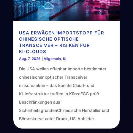
USA ERWÄGEN IMPORTSTOPP FÜR
CHINESISCHE OPTISCHE
TRANSCEIVER – RISIKEN FÜR
KI‑CLOUDS
Aug. 7, 2026
|
Allgemein
,
KI
Die USA wollen offenbar Importe bestimmter
chinesischer optischer Transceiver
einschränken – das könnte Cloud‑ und
KI‑Infrastruktur treffen.In KürzeFCC prüft
Beschränkungen aus
SicherheitsgründenChinesische Hersteller und
Börsenkurse unter Druck, US‑Anbieter...