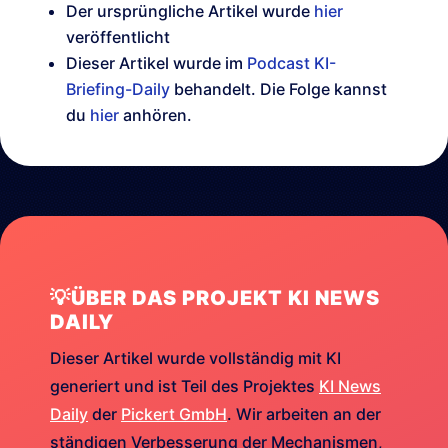
Der ursprüngliche Artikel wurde
hier
veröffentlicht
Dieser Artikel wurde im
Podcast KI-
Briefing-Daily
behandelt. Die Folge kannst
du
hier
anhören.
💡ÜBER DAS PROJEKT KI NEWS
DAILY
Dieser Artikel wurde vollständig mit KI
generiert und ist Teil des Projektes
KI News
Daily
der
Pickert GmbH
. Wir arbeiten an der
ständigen Verbesserung der Mechanismen,