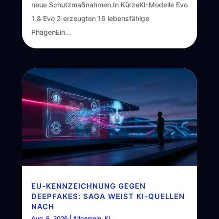
neue Schutzmaßnahmen.In KürzeKI-Modelle Evo
1 & Evo 2 erzeugten 16 lebensfähige
PhagenEin...
EU-KENNZEICHNUNG GEGEN
DEEPFAKES: SAGA WEIST KI-QUELLEN
NACH
Aug. 6, 2026
|
Allgemein
,
KI