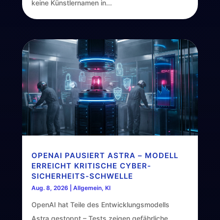
keine Künstlernamen in...
OPENAI PAUSIERT ASTRA – MODELL
ERREICHT KRITISCHE CYBER-
SICHERHEITS-SCHWELLE
Aug. 8, 2026
|
Allgemein
,
KI
OpenAI hat Teile des Entwicklungsmodells
Astra gestoppt – Tests zeigen gefährliche