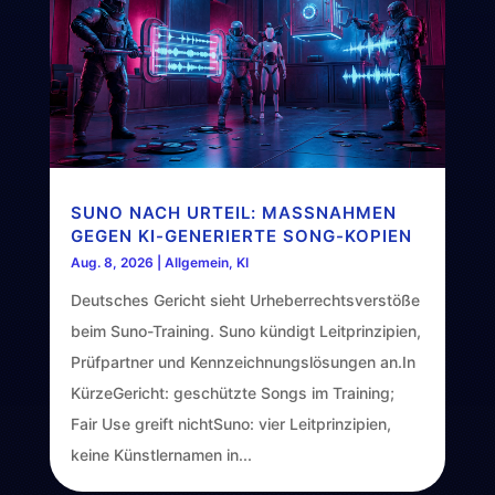
SUNO NACH URTEIL: MASSNAHMEN G
EGEN KI-GENERIERTE SONG-KOPIEN
Aug. 8, 2026
|
Allgemein
,
KI
Deutsches Gericht sieht Urheberrechtsverstöße
beim Suno-Training. Suno kündigt Leitprinzipien,
Prüfpartner und Kennzeichnungslösungen an.In
KürzeGericht: geschützte Songs im Training;
Fair Use greift nichtSuno: vier Leitprinzipien,
keine Künstlernamen in...