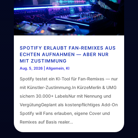
SPOTIFY ERLAUBT FAN‑REMIXES AUS
ECHTEN AUFNAHMEN — ABER NUR
MIT ZUSTIMMUNG
Aug. 5, 2026
|
Allgemein
,
KI
Spotify testet ein KI‑Tool für Fan‑Remixes — nur
mit Künstler‑Zustimmung.In KürzeMerlin & UMG
sichern 30.000+ LabelsNur mit Nennung und
VergütungGeplant als kostenpflichtiges Add‑On
Spotify will Fans erlauben, eigene Cover und
Remixes auf Basis realer...