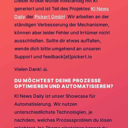
Dieser Artikel wurde vollständig mit KI
generiert und ist Teil des Projektes
KI News
Daily
der
Pickert GmbH
. Wir arbeiten an der
ständigen Verbesserung der Mechanismen,
können aber leider Fehler und Irrtümer nicht
ausschließen. Sollte dir etwas auffallen,
wende dich bitte umgehend an unseren
Support und feedback[at]pickert.io
Vielen Dank! 🙏
DU MÖCHTEST DEINE PROZESSE
OPTIMIEREN UND AUTOMATISIEREN?
KI News Daily ist unser Showcase für
Automatisierung. Wir nutzen
unterschiedlichste Technologien, je
nachdem, welches Prozessproblem du lösen