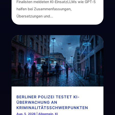
Finalisten meldeten KI‑EinsatzLLMs wie GPT‑5
halfen bei Zusammenfassungen,
Übersetzungen und...
BERLINER POLIZEI TESTET KI-
ÜBERWACHUNG AN
KRIMINALITÄTSSCHWERPUNKTEN
Aug. 5, 2026
|
Allgemein
,
KI