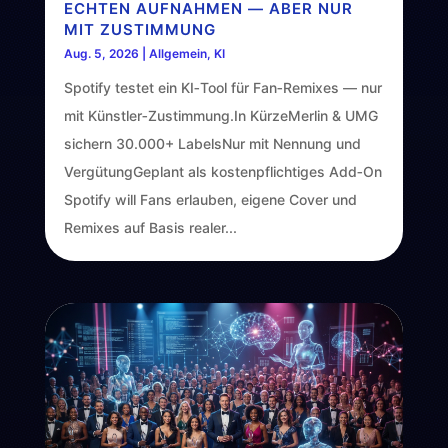
ECHTEN AUFNAHMEN — ABER NUR
MIT ZUSTIMMUNG
Aug. 5, 2026
|
Allgemein
,
KI
Spotify testet ein KI‑Tool für Fan‑Remixes — nur
mit Künstler‑Zustimmung.In KürzeMerlin & UMG
sichern 30.000+ LabelsNur mit Nennung und
VergütungGeplant als kostenpflichtiges Add‑On
Spotify will Fans erlauben, eigene Cover und
Remixes auf Basis realer...