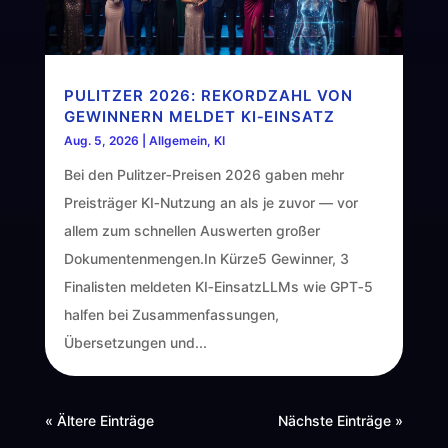
PULITZER 2026: REKORDZAHL VON
GEWINNERN MELDET KI‑EINSATZ
Aug. 5, 2026
|
Allgemein
,
KI
Bei den Pulitzer‑Preisen 2026 gaben mehr
Preisträger KI‑Nutzung an als je zuvor — vor
allem zum schnellen Auswerten großer
Dokumentenmengen.In Kürze5 Gewinner, 3
Finalisten meldeten KI‑EinsatzLLMs wie GPT‑5
halfen bei Zusammenfassungen,
Übersetzungen und...
« Ältere Einträge
Nächste Einträge »