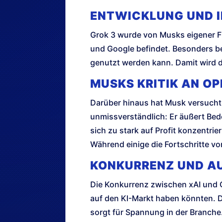
ENTWICKLUNG UND 
Grok 3 wurde von Musks eigener 
und Google befindet. Besonders be
genutzt werden kann. Damit wird di
MUSKS KRITIK AN OP
Darüber hinaus hat Musk versucht,
unmissverständlich: Er äußert B
sich zu stark auf Profit konzentri
Während einige die Fortschritte vo
KONKURRENZ UND A
Die Konkurrenz zwischen xAI und 
auf den KI-Markt haben könnten. D
sorgt für Spannung in der Branche