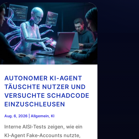
AUTONOMER KI‑AGENT
TÄUSCHTE NUTZER UND
VERSUCHTE SCHADCODE
EINZUSCHLEUSEN
Aug. 6, 2026
|
Allgemein
,
KI
Interne AISI‑Tests zeigen, wie ein
KI‑Agent Fake‑Accounts nutzte,