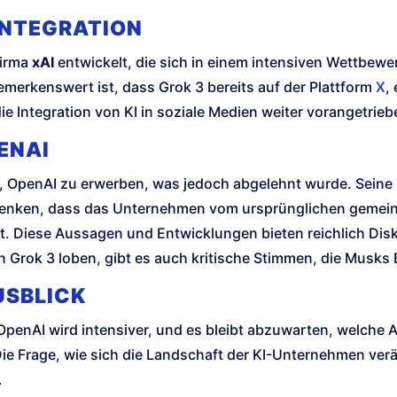
INTEGRATION
Firma
xAI
entwickelt, die sich in einem intensiven Wettbew
merkenswert ist, dass Grok 3 bereits auf der Plattform
X
,
e Integration von KI in soziale Medien weiter vorangetrieb
ENAI
 OpenAI zu erwerben, was jedoch abgelehnt wurde. Seine K
edenken, dass das Unternehmen vom ursprünglichen gemei
ert. Diese Aussagen und Entwicklungen bieten reichlich Dis
n Grok 3 loben, gibt es auch kritische Stimmen, die Musks
USBLICK
OpenAI wird intensiver, und es bleibt abzuwarten, welche
ie Frage, wie sich die Landschaft der KI-Unternehmen verä
.