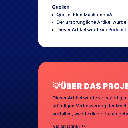
Quellen
Quelle: Elon Musk und xAI
Der ursprüngliche Artikel wurde
Dieser Artikel wurde im
Podcast 
💡ÜBER DAS PROJ
Dieser Artikel wurde vollständig mi
ständigen Verbesserung der Mechan
auffallen, wende dich bitte umge
Vielen Dank! 🙏