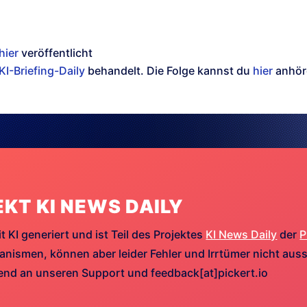
hier
veröffentlicht
KI-Briefing-Daily
behandelt. Die Folge kannst du
hier
anhör
EKT KI NEWS DAILY
t KI generiert und ist Teil des Projektes
KI News Daily
der
P
ismen, können aber leider Fehler und Irrtümer nicht aussc
hend an unseren Support und feedback[at]pickert.io