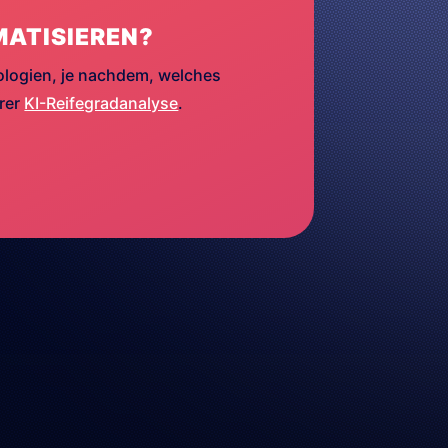
MATISIEREN?
ologien, je nachdem, welches
erer
KI-Reifegradanalyse
.