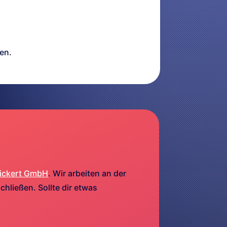
en.
ickert GmbH
. Wir arbeiten an der
hließen. Sollte dir etwas