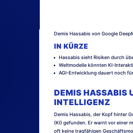
Demis Hassabis von Google DeepMind
IN KÜRZE
Hassabis sieht Risiken durch üb
Weltmodelle könnten KI-Interakt
AGI-Entwicklung dauert noch fün
DEMIS HASSABIS 
INTELLIGENZ
Demis Hassabis, der Kopf hinter Go
(KI) gefunden. Er warnt vor einer m
oft keine tragfähigen Geschäftsmo