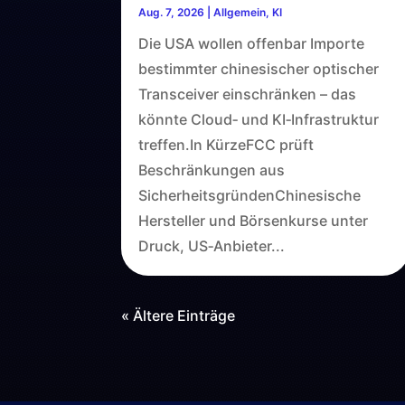
Aug. 7, 2026
|
Allgemein
,
KI
Die USA wollen offenbar Importe
bestimmter chinesischer optischer
Transceiver einschränken – das
könnte Cloud‑ und KI‑Infrastruktur
treffen.In KürzeFCC prüft
Beschränkungen aus
SicherheitsgründenChinesische
Hersteller und Börsenkurse unter
Druck, US‑Anbieter...
« Ältere Einträge