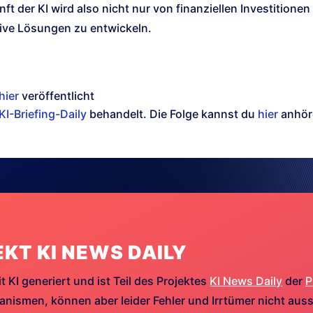
ft der KI wird also nicht nur von finanziellen Investition
tive Lösungen zu entwickeln.
hier
veröffentlicht
KI-Briefing-Daily
behandelt. Die Folge kannst du
hier
anhör
EKT KI NEWS DAILY
t KI generiert und ist Teil des Projektes
KI News Daily
der
P
ismen, können aber leider Fehler und Irrtümer nicht aussc