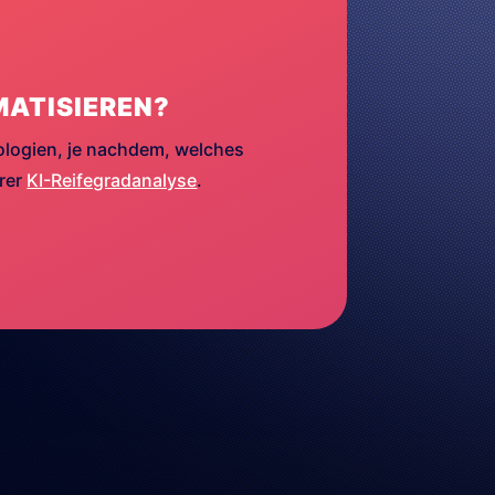
MATISIEREN?
ologien, je nachdem, welches
erer
KI-Reifegradanalyse
.