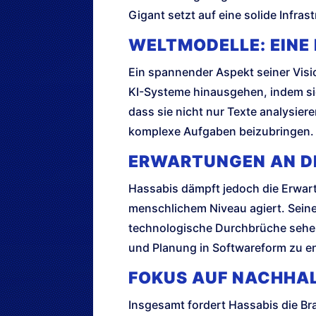
Gigant setzt auf eine solide Infras
WELTMODELLE: EINE 
Ein spannender Aspekt seiner Visio
KI-Systeme hinausgehen, indem s
dass sie nicht nur Texte analysier
komplexe Aufgaben beizubringen. Da
ERWARTUNGEN AN DIE
Hassabis dämpft jedoch die Erwartu
menschlichem Niveau agiert. Seine
technologische Durchbrüche sehen
und Planung in Softwareform zu en
FOKUS AUF NACHHA
Insgesamt fordert Hassabis die Bra