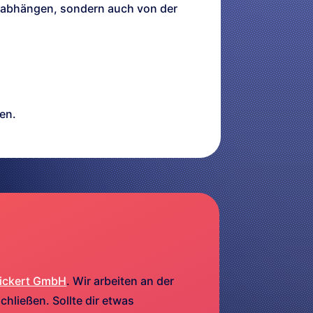
en abhängen, sondern auch von der
en.
ickert GmbH
. Wir arbeiten an der
hließen. Sollte dir etwas