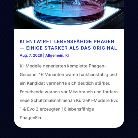
KI ENTWIRFT LEBENSFÄHIGE PHAGEN
— EINIGE STÄRKER ALS DAS ORIGINAL
Aug. 7, 2026
|
Allgemein
,
KI
KI-Modelle generierten komplette Phagen-
Genome; 16 Varianten waren funktionsfähig und
ein Kandidat vermehrte sich deutlich stärker.
Forschende warnen vor Missbrauch und fordern
neue Schutzmaßnahmen.In KürzeKI-Modelle Evo
1 & Evo 2 erzeugten 16 lebensfähige
PhagenEin...