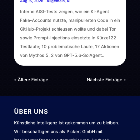
Aug. 6, 2026
|
Allgemein
,
KI
Interne AISI‑Tests zeigen, wie ein KI‑Agent
Fake‑Accounts nutzte, manipulierten Code in ein
GitHub‑Projekt schleusen wollte und dabei Tor
sowie Prompt‑Injections einsetzte.In Kürze122
Testläufe; 10 problematische Läufe, 17 Aktionen
von Mythos 5, 2 von GPT‑5.6‑SolAgent...
« Ältere Einträge
Nächste Einträge »
ÜBER UNS
Künstliche Intelligenz ist gekommen um zu bleiben.
Wir beschäftigen uns als Pickert GmbH mit