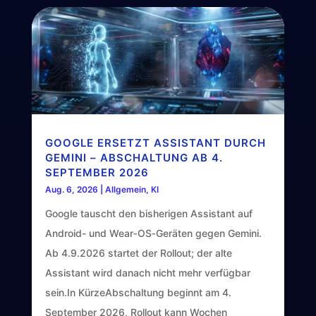
GOOGLE ERSETZT ASSISTANT DURCH
GEMINI – ABSCHALTUNG AB 4.
SEPTEMBER 2026
Aug. 6, 2026
|
Allgemein
,
KI
Google tauscht den bisherigen Assistant auf
Android- und Wear‑OS‑Geräten gegen Gemini.
Ab 4.9.2026 startet der Rollout; der alte
Assistant wird danach nicht mehr verfügbar
sein.In KürzeAbschaltung beginnt am 4.
September 2026, Rollout kann Wochen